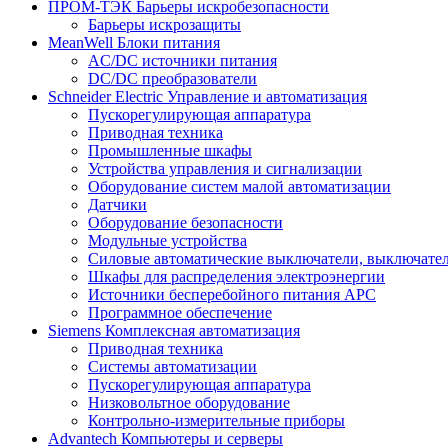
ПРОМ-ТЭК
Барьеры искробезопасности
Барьеры искрозащиты
MeanWell
Блоки питания
AC/DC источники питания
DC/DC преобразователи
Schneider Electric
Управление и автоматизация
Пускорегулирующая аппаратура
Приводная техника
Промышленные шкафы
Устройства управления и сигнализации
Оборудование систем малой автоматизации
Датчики
Оборудование безопасности
Модульные устройства
Силовые автоматические выключатели, выключател
Шкафы для распределения электроэнергии
Источники бесперебойного питания APC
Программное обеспечение
Siemens
Комплексная автоматизация
Приводная техника
Системы автоматизации
Пускорегулирующая аппаратура
Низковольтное оборудование
Контрольно-измерительные приборы
Advantech
Компьютеры и серверы